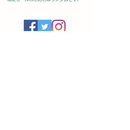
神奈川県横浜市中区常盤町4丁目47番地
10:00-18:00（土・日・祝日を除く）
TEL:
045-263-8097
／FAX:
045-263-8098
​個人情報保護方針
特定商取引法に基づく表示
商標について
ライフサポートショップ利用規約
​小松チャンネル利用規約
サイトご利用ガイド
免責事項
商品を正しくご使用いただくために