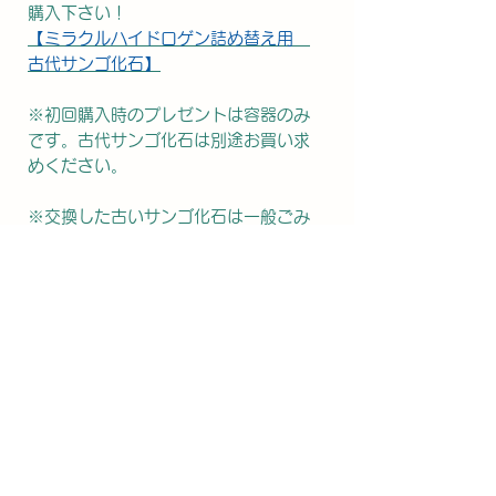
購入下さい！
【ミラクルハイドロゲン詰め替え用
古代サンゴ化石】
※初回購入時のプレゼントは容器のみ
です。古代サンゴ化石は別途お買い求
めください。
※交換した古いサンゴ化石は一般ごみ
として処分をお願いします。
※ペットボトルには入りません。ピッ
チャーや水筒などの口の広い容器にお
使いください。